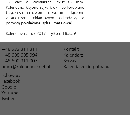
12 kart o wymiarach 290x136 mm.
Kalendaria klejone są w bloki, perforowane
trzydziestoma dwoma otworami i łączone
z arkuszami reklamowymi kalendarzy za
pomocą powlekanej spirali metalowej.
Kalendarz na rok 2017 - tylko od Basco!
+48 533 811 811
Kontakt
+48 608 605 994
Kalendarz
+48 600 911 007
Serwis
biuro@kalendarze.net.pl
Kalendarze do pobrania
Follow us:
Facebook
Google+
YouTube
Twitter