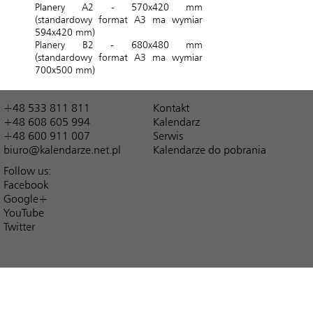
Planery A2 - 570x420 mm
(standardowy format A3 ma wymiar
594x420 mm)
Planery B2 - 680x480 mm
(standardowy format A3 ma wymiar
700x500 mm)
+48 533 811 811
Kontakt
+48 608 605 994
Kalendarz
+48 600 911 007
Serwis
biuro@kalendarze.net.pl
Kalendarze do pobrania
Follow us:
Facebook
Google+
YouTube
Twitter