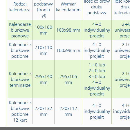
Ilość kolorów
Ilość ko
Rodzaj
podstawy
Wymiar
druku
druk
kalendarza
(front i
kalendarium
podstawy
kalenda
tył)
Kalendarze
4+0
2+
100x180
biurkowe
100x98 mm
indywidualny
uniwers
mm
pionowe
projekt
proje
Kalendarze
4+0
2+
210x110
biurkowe
100x98 mm
indywidualny
uniwers
mm
poziome
projekt
proje
1+0 lub
2+0 lub
Kalendarze
2+
295x140
295x105
3+0 lub
biurkowe
uniwers
mm
mm
4+0
terminarze
proje
indywidualny
projekt
Kalendarze
4+0
4+
biurkowe
220x132
220x112
indywidualny
indywid
poziome
mm
mm
projekt
proje
12 kart