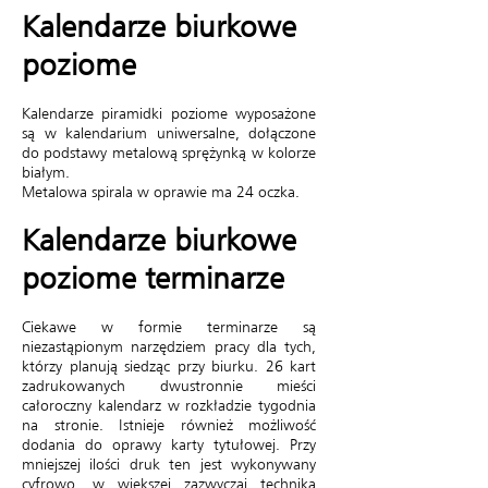
Kalendarze biurkowe
poziome
Kalendarze piramidki poziome wyposażone
są w kalendarium uniwersalne, dołączone
do podstawy metalową sprężynką w kolorze
białym.
Metalowa spirala w oprawie ma 24 oczka.
Kalendarze biurkowe
poziome terminarze
Ciekawe w formie terminarze są
niezastąpionym narzędziem pracy dla tych,
którzy planują siedząc przy biurku. 26 kart
zadrukowanych dwustronnie mieści
całoroczny kalendarz w rozkładzie tygodnia
na stronie. Istnieje również możliwość
dodania do oprawy karty tytułowej. Przy
mniejszej ilości druk ten jest wykonywany
cyfrowo, w większej zazwyczaj technika