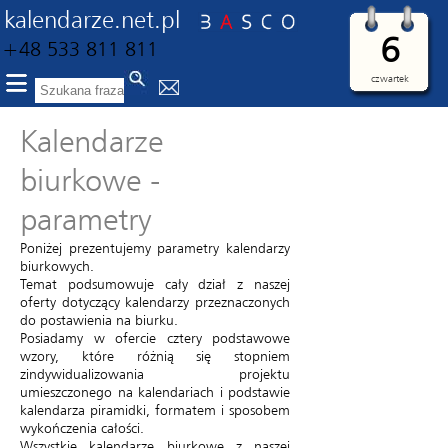
kalendarze.net.pl
6
+48 533 811 811
czwartek
Kalendarze
biurkowe -
parametry
Poniżej prezentujemy parametry kalendarzy
biurkowych.
Temat podsumowuje cały dział z naszej
oferty dotyczący kalendarzy przeznaczonych
do postawienia na biurku.
Posiadamy w ofercie cztery podstawowe
wzory, które różnią się stopniem
zindywidualizowania projektu
umieszczonego na kalendariach i podstawie
kalendarza piramidki, formatem i sposobem
wykończenia całości.
Wszystkie kalendarze biurkowe z naszej