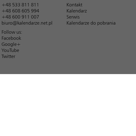
+48 533 811 811
Kontakt
+48 608 605 994
Kalendarz
+48 600 911 007
Serwis
biuro@kalendarze.net.pl
Kalendarze do pobrania
Follow us:
Facebook
Google+
YouTube
Twitter