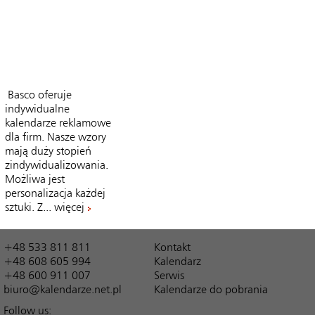
Basco oferuje
indywidualne
kalendarze reklamowe
dla firm. Nasze wzory
mają duży stopień
zindywidualizowania.
Możliwa jest
personalizacja każdej
sztuki. Z...
więcej
+48 533 811 811
Kontakt
+48 608 605 994
Kalendarz
+48 600 911 007
Serwis
biuro@kalendarze.net.pl
Kalendarze do pobrania
Follow us: