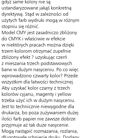
gdyż same kolory nie są
ustandaryzowane jakąś konkretną
dyrektywą. Stąd w zależności od
użytych farb wydruki mogą w różnym
stopniu się różnić.
Model CMY jest zasadniczo zbliżony
do CMYK i właściwie w efekcie
w niektórych pracach można dzięki
trzem kolorom otrzymać zupełnie
zbliżony efekt ? uzyskując czerń
z mieszania trzech podstawowych
barw w dużym nasyceniu. Po co więc
wprowadzono czwarty kolor? Przede
wszystkim dla łatwości technicznej.
Aby uzyskać kolor czarny z trzech
kolorów cyjanu, magenty i yellow
trzeba użyć ich w dużym nasyceniu.
Jest to technicznie niewygodne dla
drukarza, bo poza zużywaniem dużej
ilości farb papier nie zawsze dobrze
przyjmuje aż tak duże nasycenie.
Mogą nastąpić rozmazania, rozlania,
długotrwałe schnięcie druku. Dodany