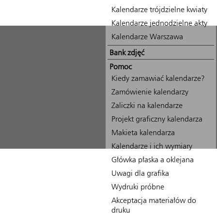
Kalendarze trójdzielne kwiaty
Kalendarze jednodzielne akty
Kalendarze Warszawa
Bank zdjęć
Pomoc
Kiedy zamawiać kalendarze?
Zamówienie kalendarzy
Zaliczki na kalendarze
Projekt graficzny kalendarza
Makieta kalendarza
Kalendarze i ich wymiary
Główka płaska a oklejana
Uwagi dla grafika
Wydruki próbne
Akceptacja materiałów do
druku