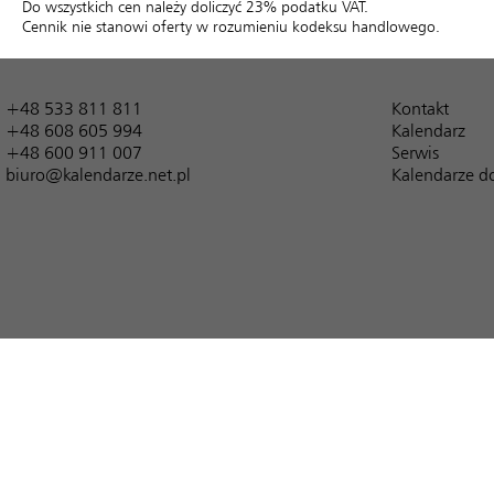
Do wszystkich cen należy doliczyć 23% podatku VAT.
Cennik nie stanowi oferty w rozumieniu kodeksu handlowego.
+48 533 811 811
Kontakt
+48 608 605 994
Kalendarz
+48 600 911 007
Serwis
biuro@kalendarze.net.pl
Kalendarze d