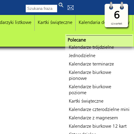
6
darzyki listkowe
Kartki świąteczne
Kalendaria do kalendarzy
czwartek
Polecane
Kalendarze trójdzielne
Jednodzielne
Kalendarze terminarze
Kalendarze biurkowe
pionowe
Kalendarze biurkowe
poziome
Kartki świąteczne
Kalendarze czterodzielne mini
Kalendarze z magnesem
Kalendarze biurkowe 12 kart