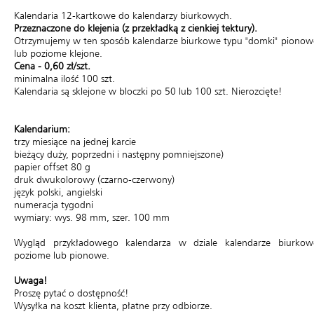
Kalendaria 12-kartkowe do kalendarzy biurkowych.
Przeznaczone do klejenia (z przekładką z cienkiej tektury).
Otrzymujemy w ten sposób kalendarze biurkowe typu "domki" pionow
lub poziome klejone.
Cena - 0,60 zł/szt.
minimalna ilość 100 szt.
Kalendaria są sklejone w bloczki po 50 lub 100 szt. Nierozcięte!
Kalendarium:
trzy miesiące na jednej karcie
bieżący duży, poprzedni i następny pomniejszone)
papier offset 80 g
druk dwukolorowy (czarno-czerwony)
język polski, angielski
numeracja tygodni
wymiary: wys. 98 mm, szer. 100 mm
Wygląd przykładowego kalendarza w dziale kalendarze biurkow
poziome lub pionowe.
Uwaga!
Proszę pytać o dostępność!
Wysyłka na koszt klienta, płatne przy odbiorze.