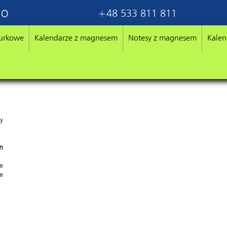
+48 533 811 811
iurkowe
Kalendarze z magnesem
Notesy z magnesem
Kalen
y
m
e
e